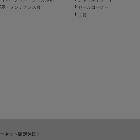
展示・メンテナンス台
セールコーナー
工賃
ターネット店 定休日 〉