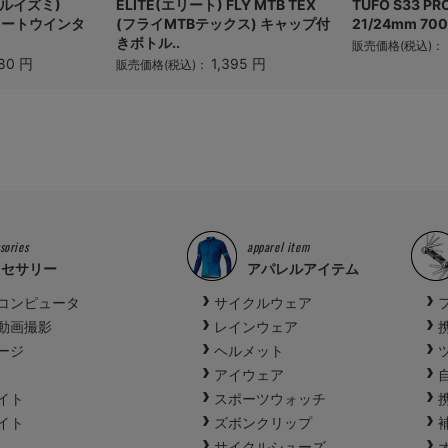
パールイズミ)
ELITE(エリート) FLY MTB TEX
TUFO S33 
フォートウインタ
(フライMTBテックス) キャップ付
21/24mm 70
きボトル..
販売価格(税込)：
80 円
1,395 円
販売価格(税込)：
sories
apparel item
クセサリー
アパレルアイテム
コンピュータ
サイクルウェア
動画撮影
レインウェア
ージ
ヘルメット
アイウェア
イト
スポーツウォッチ
イト
ズボンクリップ
サイクルシューズ