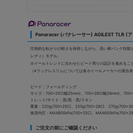
Panaracer (パナレーサー) AGILEST T
圧倒的な転がりの軽さを保持しながら、高い耐パンク性能とグリッ
レディ）モデル。
ホイールトレンドに合わせたビード周りの設計を進めるこ
（※フックレスリムについては各ホイールメーカーの適合
ビード：フォールディング
サイズ：700×25C(幅25mm)、700×28C(幅28mm)、700×
トレッド/サイド：黒/黒・黒/スキン
重量：220g(700×25C)、250g(700×28C)、270g(700×30
推奨内圧：MAX800kPa(700×25C)、MAX650kPa(700×28C
ご注文の前にご確認ください