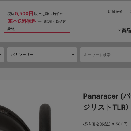
店舗紹介
5,500円
税込
以上お買い上げで
基本送料無料
(一部地域・商品対
象外)
商品
Panaracer 
ジリストTLR
標準価格(税込)
8,580円