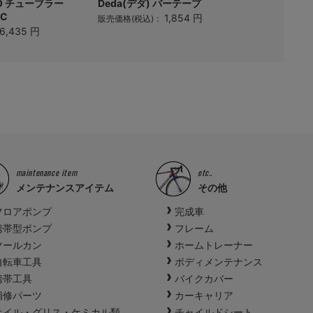
PRO チューブラー
Deda(デダ) バーテープ
Dixna(
0C
ーナット
1,854 円
販売価格(税込)：
6,435 円
販売価格(税
maintenance item
etc..
メンテナンスアイテム
その他
フロアポンプ
完成車
携帯型ポンプ
フレーム
ツールカン
ホームトレーナー
自転車工具
ボディメンテナンス
携帯工具
バイクカバー
補修パーツ
カーキャリア
オイル・グリス・ケミカル類
チャイルドシート