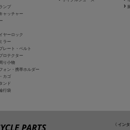
ランプ
キャッチャー
ー
イヤーロック
ミラー
プレート・ベルト
プロテクター
周り小物
フォン・携帯ホルダー
・カゴ
タンド
輪行袋
〈 イン