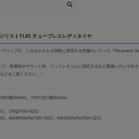
LR (アジリストTLR) チューブレスレディタイヤ
プ力、しなやかさをも同時に実現する究極のバランス『Panaracer Rati
とで、装着性やマウント性、フックレスリムに対応するなど取扱いのしやすさ
表などをご覧ください。）
30C(幅30mm)、700×32C(幅32mm)
C)、310g(700×32C)
)、MAX600kPa(700×30C)、MAX550kPa(700×32C)