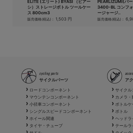
ズミ) 489
ELITE (エリート) BYASI （ビアー
PEARLIZUMI(
ブラック
シ）ストレージボトル ツールケー
3400-BL コン
ス 800cm3
ージャージ..
円
1,503 円
6,9
販売価格(税込)：
販売価格(税込)：
cycling parts
acces
サイクルパーツ
ア
ロードコンポーネント
サイクル
マウンテンコンポーネント
カメラ・
小径車コンポーネント
ボトルケ
シングルスピードコンポーネント
ボトル
ホイール関連
ヘッドラ
タイヤ・チューブ
テールラ
サドル
クイック