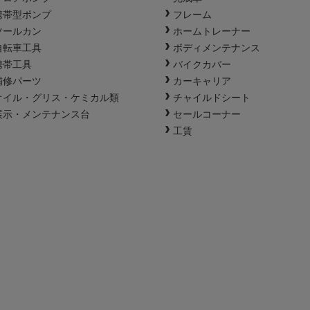
携帯型ポンプ
フレーム
ツールカン
ホームトレーナー
自転車工具
ボディメンテナンス
携帯工具
バイクカバー
補修パーツ
カーキャリア
オイル・グリス・ケミカル類
チャイルドシート
展示・メンテナンス台
セールコーナー
工賃