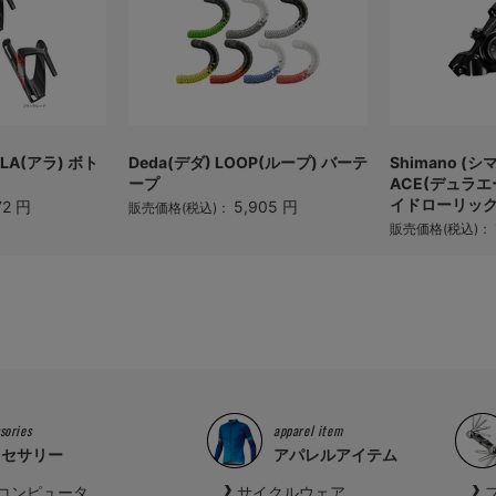
ALA(アラ) ボト
Deda(デダ) LOOP(ループ) バーテ
Shimano (シ
ープ
ACE(デュラエー
イドローリック.
72 円
5,905 円
販売価格(税込)：
販売価格(税込)：
sories
apparel item
クセサリー
アパレルアイテム
コンピュータ
サイクルウェア