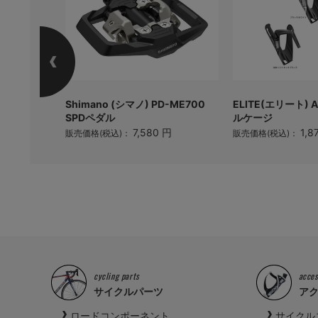
ペーサー セ
Shimano (シマノ) PD-ME700
ELITE(エリート) 
m
SPDペダル
ルケージ
円
7,580 円
1,8
販売価格(税込)：
販売価格(税込)：
cycling parts
acces
サイクルパーツ
ア
ロードコンポーネント
サイクル