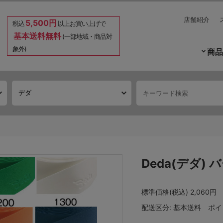
店舗紹介
5,500円
税込
以上お買い上げで
基本送料無料
(一部地域・商品対
象外)
商品
Deda(デダ)
標準価格(税込)
2,060円
配送区分:
基本送料
ポイ