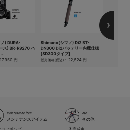
マノ) DURA-
Shimano(シマノ) Di2 BT-
Shimano(
ス) BR-R9270 ハ
DN300 Di2バッテリー内蔵仕様
EC300 
.
[SD300タイプ]
販売価格(税
17,950 円
22,524 円
販売価格(税込)：
maintenance item
etc..
メンテナンスアイテム
その他
フロアポンプ
完成車