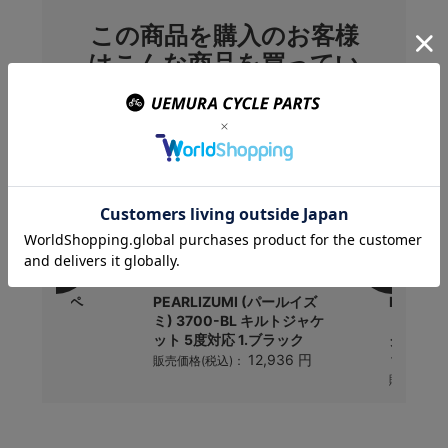
この商品を購入のお客様
はこんな商品を買ってい
ます
ズナ) リブラペ
PEARLIZUMI (パールイズ
PEARL
ミ) 3700-BL キルトジャケ
ミ) 60
ット 5度対応 1.ブラック
ク ハンデ
9,900 円
)：
ック
12,936 円
販売価格(税込)：
販売価格(