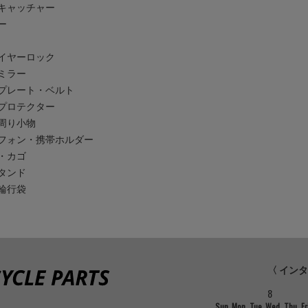
キャッチャー
ー
イヤーロック
ミラー
プレート・ベルト
プロテクター
周り小物
フォン・携帯ホルダー
・カゴ
タンド
輪行袋
〈 イン
8
Sun
Mon
Tue
Wed
Thu
Fr