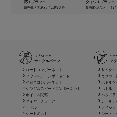
応 1.ブラック
タイツ 1.ブラック
12,936 円
12,
販売価格(税込)：
販売価格(税込)：
cycling parts
acces
サイクルパーツ
ア
ロードコンポーネント
サイクル
マウンテンコンポーネント
カメラ・
小径車コンポーネント
ボトルケ
シングルスピードコンポーネント
ボトル
ホイール関連
ヘッドラ
タイヤ・チューブ
テールラ
サドル
クイック
シートポスト
シートク