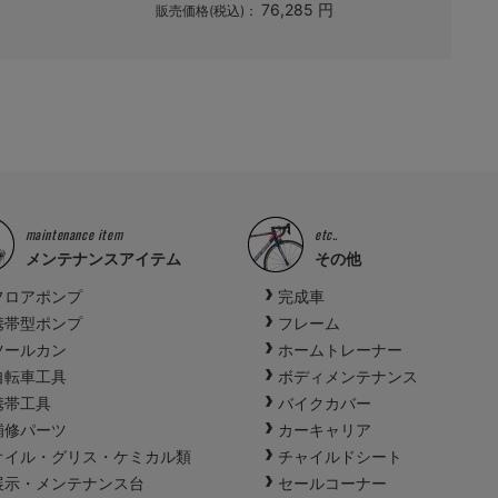
76,285 円
販売価格(税込)：
販売価格(税
maintenance item
etc..
メンテナンスアイテム
その他
フロアポンプ
完成車
携帯型ポンプ
フレーム
ツールカン
ホームトレーナー
自転車工具
ボディメンテナンス
携帯工具
バイクカバー
補修パーツ
カーキャリア
オイル・グリス・ケミカル類
チャイルドシート
展示・メンテナンス台
セールコーナー