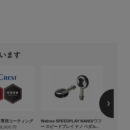
います
車専用コーティング
Wahoo SPEEDPLAY NANO/ワフ
Wahoo S
ー スピードプレイ ナノ ペダル..
ー スピード
9,900 円