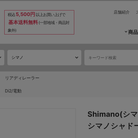
店舗紹介
5,500円
税込
以上お買い上げで
基本送料無料
(一部地域・商品対
象外)
商品
リアディレーラー
Di2/電動
Shimano(シマノ
シマノシャドー