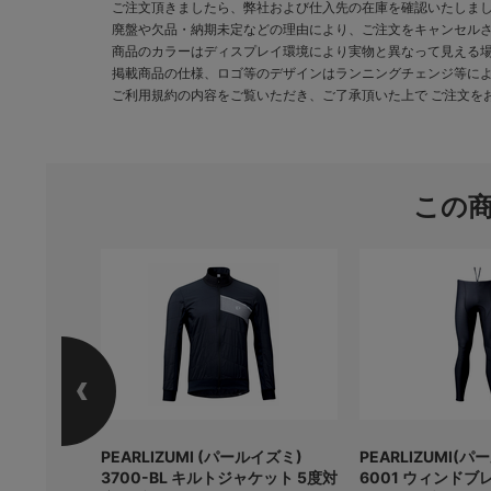
ご注文頂きましたら、弊社および仕入先の在庫を確認いたしま
廃盤や欠品・納期未定などの理由により、ご注文をキャンセル
商品のカラーはディスプレイ環境により実物と異なって見える
掲載商品の仕様、ロゴ等のデザインはランニングチェンジ等に
ご利用規約の内容をご覧いただき、ご了承頂いた上で ご注文を
この
ブラペダル
PEARLIZUMI (パールイズミ)
PEARLIZUMI(
3700-BL キルトジャケット 5度対
6001 ウィンドブ
 円