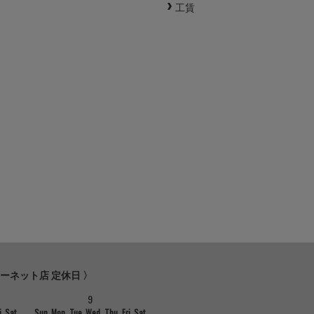
工賃
ターネット店 定休日 〉
9
i
Sat
Sun
Mon
Tue
Wed
Thu
Fri
Sat