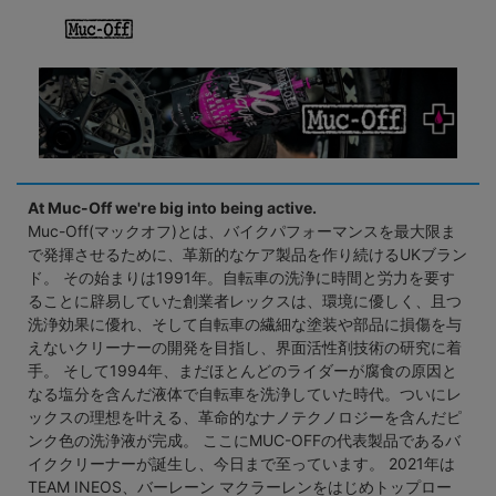
At Muc-Off we're big into being active.
Muc-Off(マックオフ)とは、バイクパフォーマンスを最大限ま
で発揮させるために、革新的なケア製品を作り続けるUKブラン
ド。 その始まりは1991年。自転車の洗浄に時間と労力を要す
ることに辟易していた創業者レックスは、環境に優しく、且つ
洗浄効果に優れ、そして自転車の繊細な塗装や部品に損傷を与
えないクリーナーの開発を目指し、界面活性剤技術の研究に着
手。 そして1994年、まだほとんどのライダーが腐食の原因と
なる塩分を含んだ液体で自転車を洗浄していた時代。ついにレ
ックスの理想を叶える、革命的なナノテクノロジーを含んだピ
ンク色の洗浄液が完成。 ここにMUC-OFFの代表製品であるバ
イククリーナーが誕生し、今日まで至っています。 2021年は
TEAM INEOS、バーレーン マクラーレンをはじめトップロー