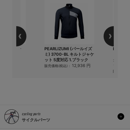
NE ファイバー
PEARLIZUMI (パールイズ
PEARL
g チューブ
ミ) 3700-BL キルトジャケ
ミ) 60
ット 5度対応 1.ブラック
ク ハンデ
1,478 円
)：
ック
12,936 円
販売価格(税込)：
販売価格(
cycling parts
サイクルパーツ