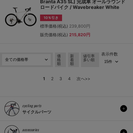
Branta A35 SL] 完成車 オールラウンド
ロードバイク / Wavebreaker White
10％引き
標準価格(税込)
239,800円
販売価格(税込)
215,820円
表示件数
価
新
値引率
格
着
多い順
順
順
1
2
3
4
次へ>>
cycling parts
サイクルパーツ
accessories