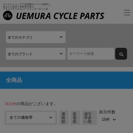
サイクルショップで完成車やパーツを販売し、
あなたに似合う自転車を選ぶ、
ウエムラサイクルパーツインターネット店
全商品
の商品がございます。
7422件
表示件数
価
新
値引
格
着
率多
順
順
い順