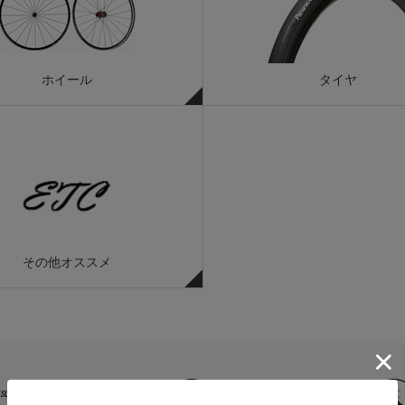
ホイール
タイヤ
その他オススメ
sories
apparel item