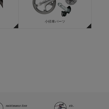
小径車パーツ
maintenance item
etc..