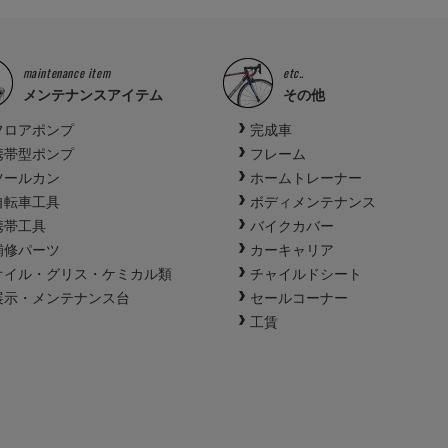
maintenance item
etc..
メンテナンスアイテム
その他
フロアポンプ
完成車
携帯型ポンプ
フレーム
ツールカン
ホームトレーナー
自転車工具
ボディメンテナンス
携帯工具
バイクカバー
補修パーツ
カーキャリア
オイル・グリス・ケミカル類
チャイルドシート
展示・メンテナンス台
セールコーナー
工賃