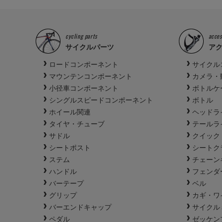
cycling parts
acces
サイクルパーツ
ア
ロードコンポーネント
サイクル
マウンテンコンポーネント
カメラ・
小径車コンポーネント
ボトルケ
シングルスピードコンポーネント
ボトル
ホイール関連
ヘッドラ
タイヤ・チューブ
テールラ
サドル
クイック
シートポスト
シートク
ステム
チェーン
ハンドル
フェンダ
バーテープ
ベル
グリップ
カギ・ワ
バーエンドキャップ
サイクル
ペダル
ゼッケン