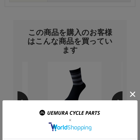
この商品を購入のお客様
はこんな商品を買ってい
ます
トピーク) ライド
PEARLIZUMI(パールイズ
Vittor
e 6Plus/6S
ミ) 43 イグナイトロングソ
CORSA 
ックス 14.ブラック
ネクスト)
605 円
1,144 円
)：
販売価格(税込)：
販売価格(