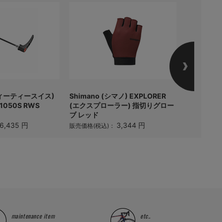
(ディーティースイス)
Shimano (シマノ) EXPLORER
Panarac
1050S RWS
(エクスプローラー) 指切りグロー
AGILEST 
ブ レッド
販売価格(税
6,435 円
3,344 円
販売価格(税込)：
maintenance item
etc..