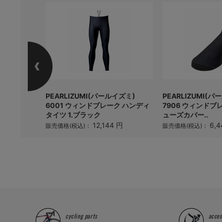
き！
PEARLIZUMI(パールイズミ)
PEARLIZUMI(
イズミ) 「ガ
6001 ウィンドブレーク ハンディ
7906 ウィンドブ
.
タイツ 1.ブラック
ューズカバー..
 円
12,144 円
6,4
販売価格(税込)：
販売価格(税込)：
cycling parts
acces