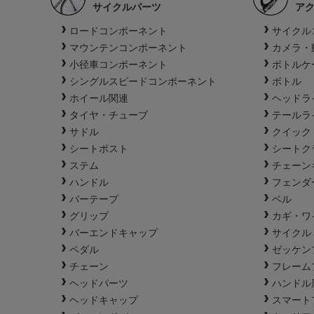
サイクルパーツ
ア
ロードコンポーネント
サイクル
マウンテンコンポーネント
カメラ・
小径車コンポーネント
ボトルケ
シングルスピードコンポーネント
ボトル
ホイール関連
ヘッドラ
タイヤ・チューブ
テールラ
サドル
クイック
シートポスト
シートク
ステム
チェーン
ハンドル
フェンダ
バーテープ
ベル
グリップ
カギ・ワ
バーエンドキャップ
サイクル
ペダル
ゼッケン
チェーン
フレーム
ヘッドパーツ
ハンドル
ヘッドキャップ
スマート