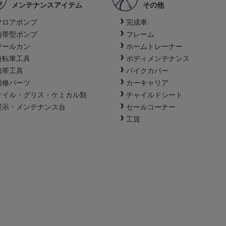
メンテナンスアイテム
その他
フロアポンプ
完成車
携帯型ポンプ
フレーム
ツールカン
ホームトレーナー
自転車工具
ボディメンテナンス
携帯工具
バイクカバー
補修パーツ
カーキャリア
オイル・グリス・ケミカル類
チャイルドシート
展示・メンテナンス台
セールコーナー
工賃