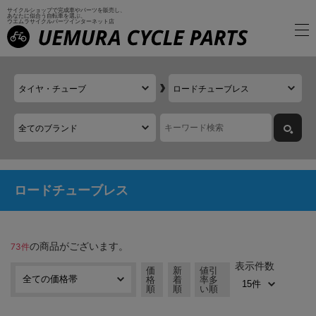
サイクルショップで完成車やパーツを販売し、
あなたに似合う自転車を選ぶ、
ウエムラサイクルパーツインターネット店
ロードチューブレス
の商品がございます。
73件
表示件数
価
新
値引
格
着
率多
順
順
い順