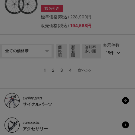
15％引き
標準価格(税込)
228,900円
販売価格(税込)
194,568円
表示件数
価
新
値引率
格
着
多い順
順
順
1
2
3
4
次へ>>
cycling parts
サイクルパーツ
accessories
アクセサリー