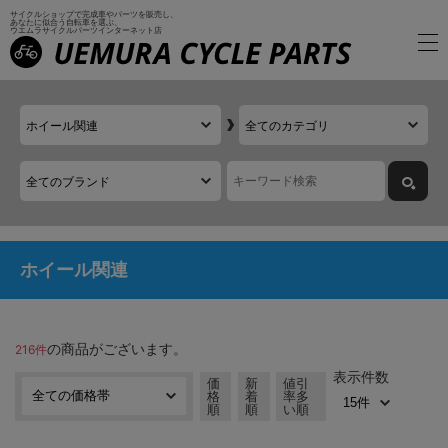
サイクルショップで完成車やパーツを販売し、
あなたに似合う自転車を選ぶ、
ウエムラサイクルパーツインターネット店
ホイール関連
の商品がございます。
216件
表示件数
価
新
値引
格
着
率多
順
順
い順