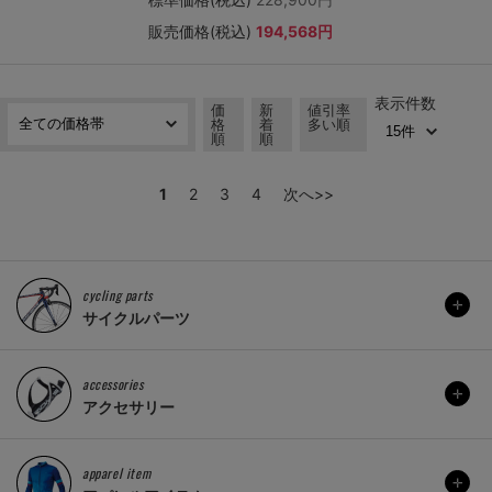
販売価格(税込)
194,568円
表示件数
価
新
値引率
格
着
多い順
順
順
1
2
3
4
次へ>>
cycling parts
サイクルパーツ
accessories
アクセサリー
apparel item