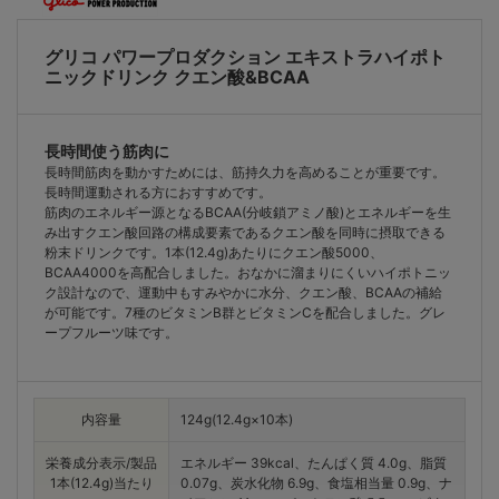
グリコ パワープロダクション エキストラハイポト
ニックドリンク クエン酸&BCAA
長時間使う筋肉に
長時間筋肉を動かすためには、筋持久力を高めることが重要です。
長時間運動される方におすすめです。
筋肉のエネルギー源となるBCAA(分岐鎖アミノ酸)とエネルギーを生
み出すクエン酸回路の構成要素であるクエン酸を同時に摂取できる
粉末ドリンクです。1本(12.4g)あたりにクエン酸5000、
BCAA4000を高配合しました。おなかに溜まりにくいハイポトニッ
ク設計なので、運動中もすみやかに水分、クエン酸、BCAAの補給
が可能です。7種のビタミンB群とビタミンCを配合しました。グレ
ープフルーツ味です。
内容量
124g(12.4g×10本)
栄養成分表示/製品
エネルギー 39kcal、たんぱく質 4.0g、脂質
1本(12.4g)当たり
0.07g、炭水化物 6.9g、食塩相当量 0.9g、ナ