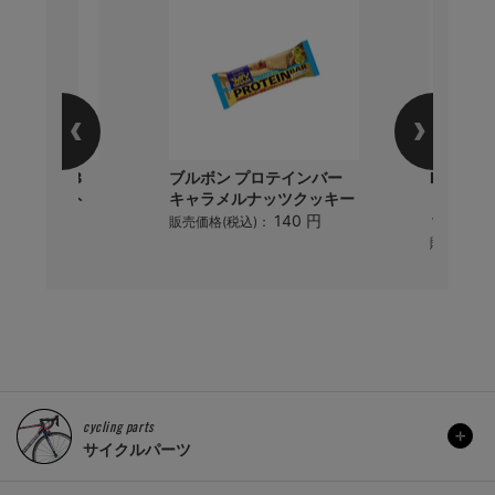
ノ) TL-AJB
ブルボン プロテインバー
PEARL
スタブルボルト
キャラメルナッツクッキー
ミ) 15 
ック
140 円
販売価格(税込)：
3,234 円
)：
販売価格(
cycling parts
サイクルパーツ