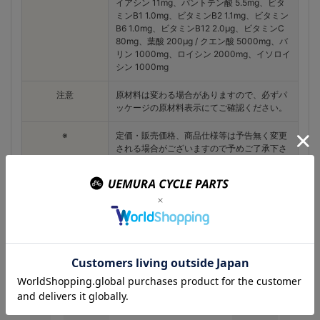
イアシン 11mg、パントテン酸 5.5mg、ビタ
ミンB1 1.0mg、ビタミンB2 1.1mg、ビタミン
B6 1.0mg、ビタミンB12 2.0μg、ビタミンC
80mg、葉酸 200μg / クエン酸 5000mg、バ
リン 1000mg、ロイシン 2000mg、イソロイ
シン 1000mg
注意
原材料は変わる場合がありますので、必ずパ
ッケージの原材料表示にてご確認ください。
※
定価・販売価格、商品仕様等は予告無く変更
される場合がございますので予めご了承下さ
い。
この商品を購入のお客様
はこんな商品を買ってい
ます