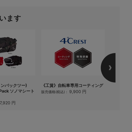
います
ティンバックツー)
《工賃》自転車専用コーティング
PEARLIZ
t Pack ソノマシート
ツールケース
9,900 円
販売価格(税込)：
販売価格(税
7,920 円