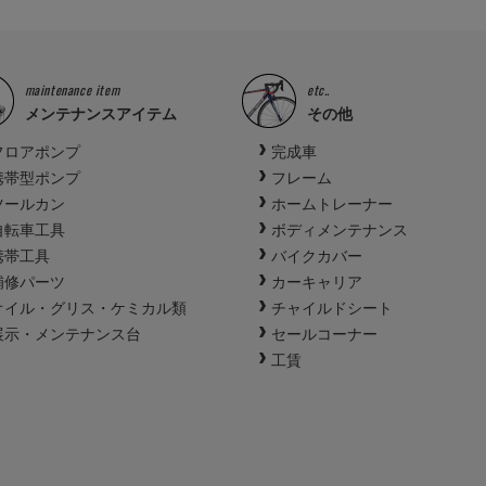
maintenance item
etc..
メンテナンスアイテム
その他
フロアポンプ
完成車
携帯型ポンプ
フレーム
ツールカン
ホームトレーナー
自転車工具
ボディメンテナンス
携帯工具
バイクカバー
補修パーツ
カーキャリア
オイル・グリス・ケミカル類
チャイルドシート
展示・メンテナンス台
セールコーナー
工賃