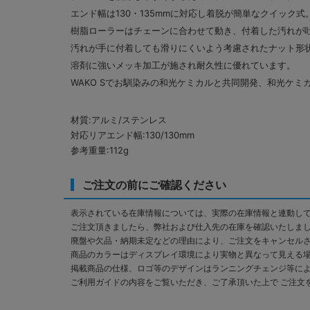
エンド幅は130・135mmに対応し着脱が簡単なクイック式
樹脂ローラーはチェーンに合わせて動き、付着した汚れが
汚れが手に付着しても滑りにくいよう考慮されたナット形
溶剤に強いメッキ加工が施され耐久性に優れています。
WAKO Sでお馴染みの和光ケミカルと共同開発、和光ケ
材質:アルミ/ステンレス
対応リアエンド幅:130/130mm
参考重量:112g
ご注文の前にご確認ください
表示されている在庫情報については、実際の在庫情報と連動し
ご注文頂きましたら、弊社および仕入先の在庫を確認いたしま
廃盤や欠品・納期未定などの理由により、ご注文をキャンセル
商品のカラーはディスプレイ環境により実物と異なって見える
掲載商品の仕様、ロゴ等のデザインはランニングチェンジ等に
ご利用ガイドの内容をご覧いただき、ご了承頂いた上で ご注文