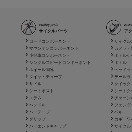
cycling parts
acces
サイクルパーツ
ア
ロードコンポーネント
サイクル
マウンテンコンポーネント
カメラ・
小径車コンポーネント
ボトルケ
シングルスピードコンポーネント
ボトル
ホイール関連
ヘッドラ
タイヤ・チューブ
テールラ
サドル
クイック
シートポスト
シートク
ステム
チェーン
ハンドル
フェンダ
バーテープ
ベル
グリップ
カギ・ワ
バーエンドキャップ
サイクル