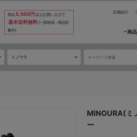
店舗紹介
5,500円
税込
以上お買い上げで
基本送料無料
(一部地域・商品対
象外)
商品
ー
MINOURA(
ー