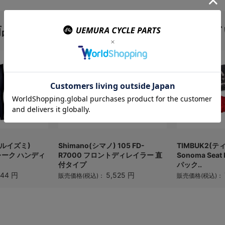
商品を購入のお客様はこんな商品を買って
パールイズミ)
Shimano(シマノ) 105 FD-
TIMBUK2(
レーク ハンディ
R7000 フロントディレイラー 直
Sonoma Sea
付タイプ
パック..
144 円
5,525 円
販売価格(税込)：
販売価格(税込)：