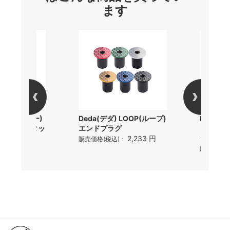
ます
r(パナレーサー)
Deda(デダ) LOOP(ループ)
PEARL
EZ ミニワンタッ
エンドプラグ
ミ) 15 
ック
2,233 円
販売価格(税込)：
3,344 円
)：
販売価格(