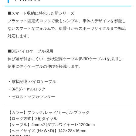
■スマート収納に​特化した新シリーズ
ブラケット固定式ロックで最もシンプル、車体のデザインを邪魔し
ないスマートなフォルムで、街乗りからスポーツサイクルまで​幅広
対応します。
■BIGバイロケーブル採用
伸び癖が付きにくい、形状記憶ケーブル(BIROケーブル)を採用し、
使用に伴うケーブルの伸びを軽減します。
・形状記憶 バイロケーブル
・3桁ダイヤルロック
・ゼロストップカウンター
【カラー】ブラック/レッド/カーボンブラック
【ロック方式】3桁ダイヤル
【ケーブル】4mm×2(ダブルワイヤー)×1200mm
【ヘッドサイズ (H×W×D)】142×28×16mm