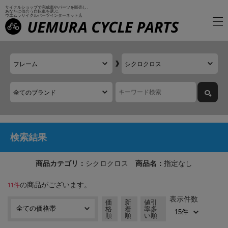
サイクルショップで完成車やパーツを販売し、
あなたに似合う自転車を選ぶ、
ウエムラサイクルパーツインターネット店
検索結果
商品カテゴリ：
シクロクロス
商品名：
指定なし
の商品がございます。
11件
表示件数
価
新
値引
格
着
率多
順
順
い順