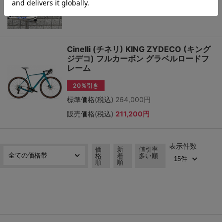
販売価格(税込)
16,500円
Cinelli (チネリ) KING ZYDECO (キング
ジデコ) フルカーボン グラベルロードフ
レーム
20％引き
標準価格(税込)
264,000円
販売価格(税込)
211,200円
表示件数
価
新
値引率
格
着
多い順
順
順