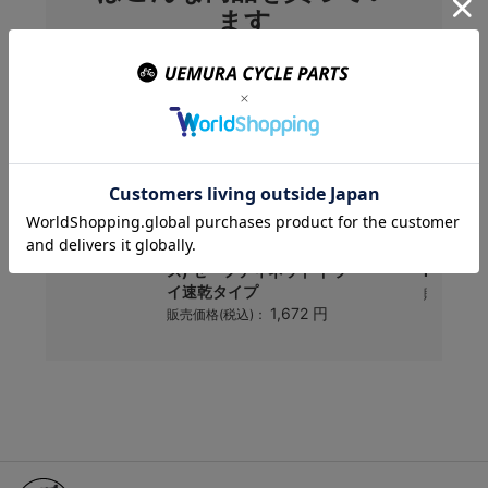
ます
(ヴィットリア) ス
RIDEOASIS(ライドオアシ
Muc-O
ス) セーフティネット ドラ
NANO TE
イ速乾タイプ
640 円
)：
販売価格(
1,672 円
販売価格(税込)：