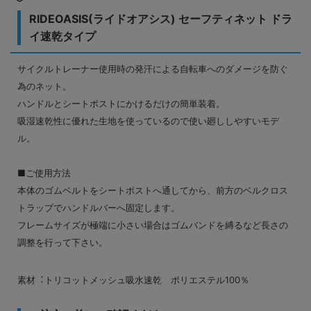
RIDEOASIS(ライドオアシス) セーフティネット ドラ
イ速乾タイプ
サイクルトレーナー使用時の発汗による自転車へのダメージを防ぐ
為のネット。
ハンドルとシートポストにかけるだけの簡単装着。
吸湿速乾性に優れた生地を使っているので使い廻ししやすいモデ
ル。
■ご使用方法
本体のゴムベルトをシートポストへ通してから、前方のベルクロス
トラップでハンドルバーへ固定します。
フレームサイズが極端に小さい場合はゴムバンドを縛るなど長さの
調整を行って下さい。
素材︓トリコットメッシュ吸水速乾 ポリエステル100％