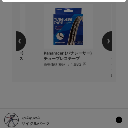
r(パナレーサー)
Panaracer (パナレーサー)
【D】MI
C シクロクロス
チューブレステープ
ラ) MD
ESS..
イレクト
1,683 円
販売価格(税込)：
台
5,544 円
)：
販売価格(
cycling parts
サイクルパーツ