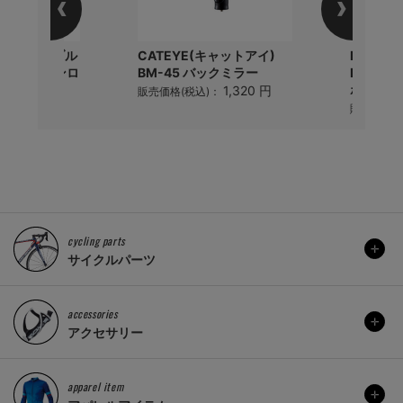
 RL525 ダブル
CATEYE(キャットアイ)
ELITE(
ビネーションロ
BM-45 バックミラー
FLY(ア
ボトル 5
1,320 円
販売価格(税込)：
980 円
)：
販売価格(
cycling parts
サイクルパーツ
accessories
アクセサリー
apparel item