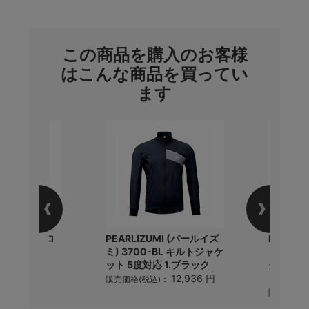
この商品を購入のお客様
はこんな商品を買ってい
ます
lo カセットロ
PEARLIZUMI (パールイズ
PEARL
BBツール
ミ) 3700-BL キルトジャケ
ミ) 60
ット 5度対応 1.ブラック
ク ハンデ
6,160 円
)：
ック
12,936 円
販売価格(税込)：
販売価格(