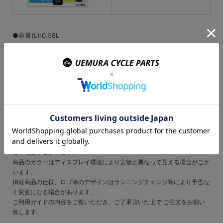
●容量(L):0.58L
●本体寸法 / 幅×奥行×高さ(約cm):7.5×8×23
●本体重量(約g):280
ご注文の前にご確認ください
表示されている在庫情報については、実際の在庫情報と連動しておりませ
ん。
ご注文頂きましたら、弊社および仕入先の在庫を確認いたしまして、メー
ルにてご連絡させて頂きます。
廃盤や欠品・納期未定などの理由により、ご注文をキャンセルさせていた
だく場合がございます。
商品のカラーはディスプレイ環境により実物と異なって見える場合がござ
います。
掲載商品の仕様、ロゴ等のデザインはランニングチェンジ等により予告な
く変更になる場合があります。
ご利用ガイドの内容をご覧いただき、ご了承頂いた上で ご注文をお願い
致します。