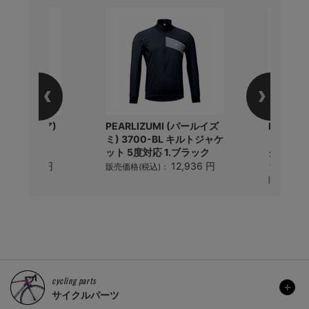
a (セライタリア)
PEARLIZUMI (パールイズ
PEARL
ST EVO
ミ) 3700-BL キルトジャケ
ミ) 60
ット 5度対応 1.ブラック
ク ハンデ
ック
16,363 円
12,936 円
)：
販売価格(税込)：
販売価格(
cycling parts
サイクルパーツ