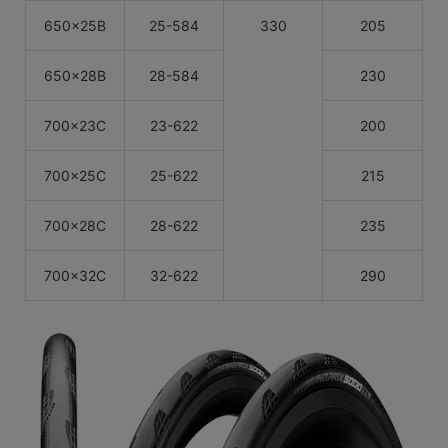
650×25B
25-584
330
205
650×28B
28-584
230
700×23C
23-622
200
700×25C
25-622
215
700×28C
28-622
235
700×32C
32-622
290