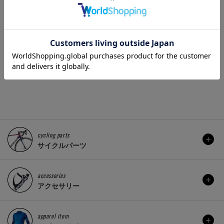
) リッチータイ
KCNC ロードライト チタ
PARKT
スト ブラック
ンボルト クランプ
SW-15
(30.7/31.8mm)
3,190 円
)：
販売価格(
3,663 円
販売価格(税込)：
cycling parts
サイクルパーツ
accessories
アクセサリー
apparel item