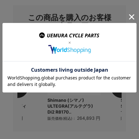
この商品を購入のお客様
はこんな商品を買ってい
ます
シマノ) GRX
Shimano (シマノ)
SelleIt
X817 リアトディ
ULTEGRA(アルテグラ)
SLR BO
Di2 R8170..
サドル
37,327 円
264,893 円
)：
販売価格(税込)：
販売価格(