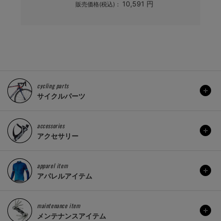
3,344 円
10,591 円
)：
販売価格(税込)：
cycling parts
サイクルパーツ
accessories
アクセサリー
apparel item
アパレルアイテム
maintenance item
メンテナンスアイテム