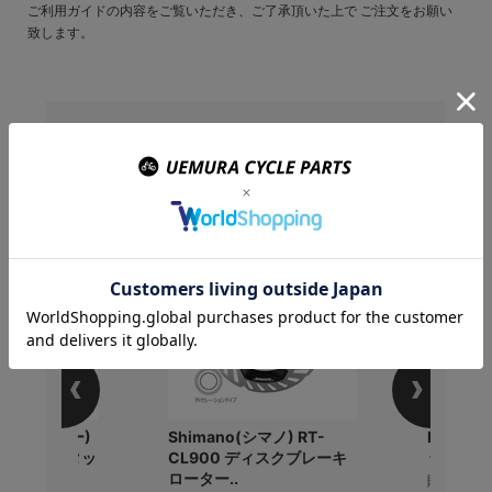
ご利用ガイドの内容をご覧いただき、ご了承頂いた上で ご注文をお願い
致します。
この商品を購入のお客様
はこんな商品を買ってい
ます
r(パナレーサー)
Shimano(シマノ) RT-
BBB B
EZ ミニワンタッ
CL900 ディスクブレーキ
ップ
ローター..
販売価格(