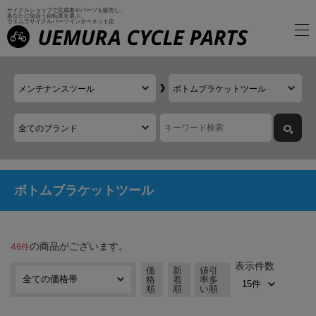
サイクルショップで完成車やパーツを販売し、
あなたに似合う自転車を選ぶ、
ウエムラサイクルパーツインターネット店
ボトムブラケットツール
の商品がございます。
46件
表示件数
価
新
値引
格
着
率多
順
順
い順