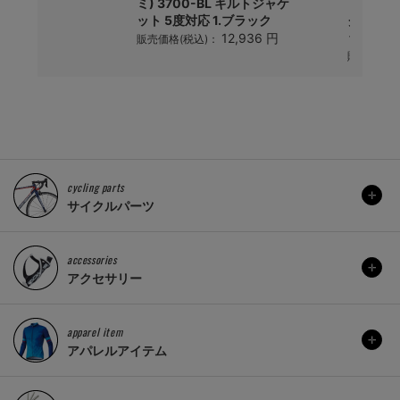
ミ) 3700-BL キルトジャケ
ミ) 60
1,854 円
)：
ット 5度対応 1.ブラック
ク ハンデ
ック
12,936 円
販売価格(税込)：
販売価格(
cycling parts
サイクルパーツ
accessories
アクセサリー
apparel item
アパレルアイテム