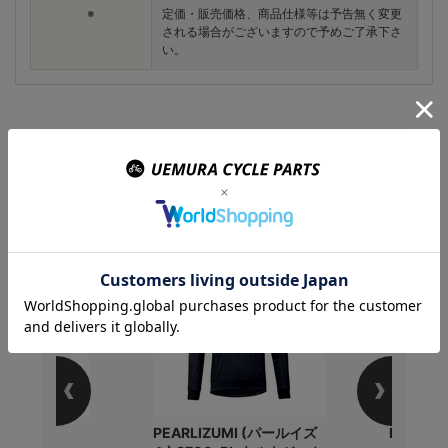
※
定価・販売価格、商品仕様等は予告無く変更
される場合がございますので予めご了承下さ
い。
この商品を購入のお客様
はこんな商品を買ってい
ます
) バーテープ
PEARLIZUMI (パールイズ
PEARL