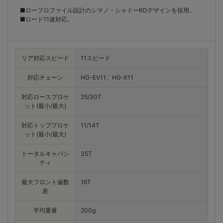
■ロープロファイル設計のシマノ・シャドーRDデザインを採用。
■ロード11速対応。
リア対応スピード
11スピード
対応チェーン
HG-EV11、HG-X11
対応ロースプロケ
25/30T
ット(最小/最大)
対応トッププロケ
11/14T
ット(最小/最大)
トータルキャパシ
35T
ティ
最大フロント歯数
16T
差
平均重量
200g