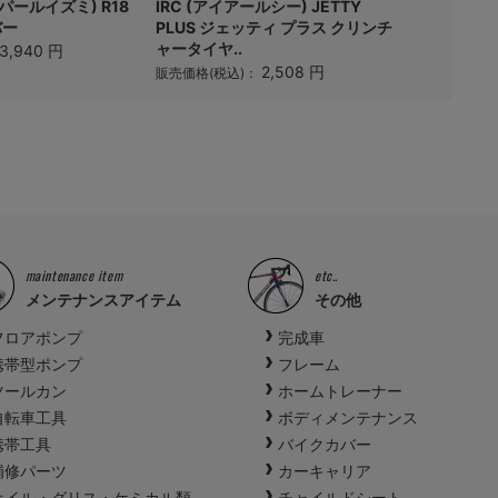
 (パールイズミ) R18
IRC (アイアールシー) JETTY
Panarac
バー
PLUS ジェッティ プラス クリンチ
Practic
ャータイヤ..
ー
3,940 円
2,508 円
販売価格(税込)：
販売価格(税
maintenance item
etc..
メンテナンスアイテム
その他
フロアポンプ
完成車
携帯型ポンプ
フレーム
ツールカン
ホームトレーナー
自転車工具
ボディメンテナンス
携帯工具
バイクカバー
補修パーツ
カーキャリア
オイル・グリス・ケミカル類
チャイルドシート