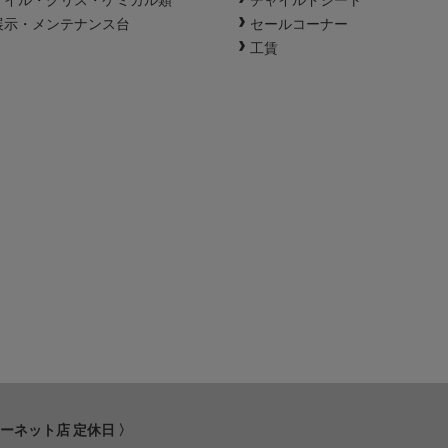
展示・メンテナンス台
セールコーナー
工賃
ターネット店 定休日 〉