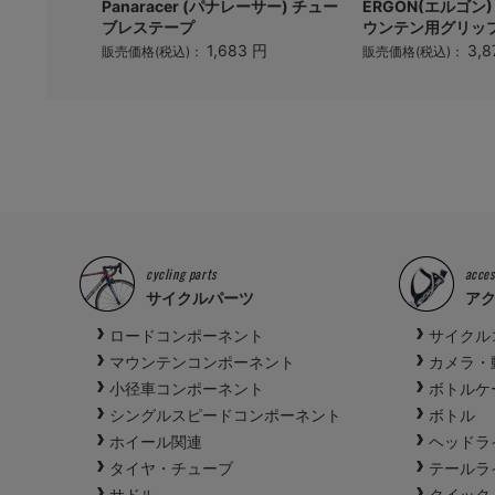
チネンタル)
Panaracer (パナレーサー) チュー
ERGON(エルゴン)
LEX..
ブレステープ
ウンテン用グリッ
 円
1,683 円
3,8
販売価格(税込)：
販売価格(税込)：
cycling parts
acces
サイクルパーツ
ア
ロードコンポーネント
サイクル
マウンテンコンポーネント
カメラ・
小径車コンポーネント
ボトルケ
シングルスピードコンポーネント
ボトル
ホイール関連
ヘッドラ
タイヤ・チューブ
テールラ
サドル
クイック