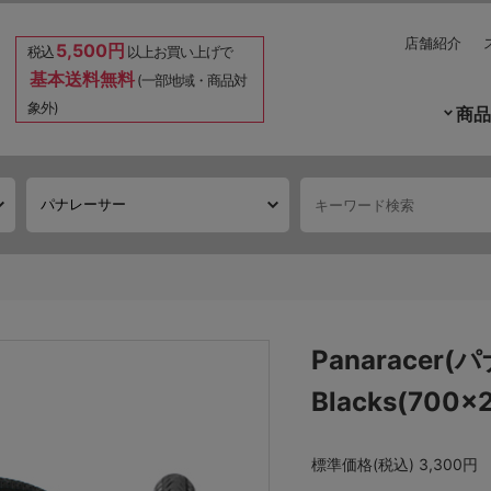
店舗紹介
5,500円
税込
以上お買い上げで
基本送料無料
(一部地域・商品対
象外)
商品
Panaracer(
Blacks(700×
標準価格(税込)
3,300円