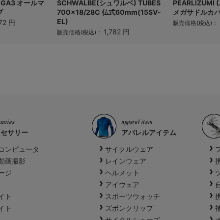
 GA3 オールマ
SCHWALBE(シュワルベ) TUBES
PEARLIZUMI
プ
700×18/28C 仏式60mm(15SV-
メガサドルカ
EL)
72 円
販売価格(税込)：
1,782 円
販売価格(税込)：
sories
apparel item
クセサリー
アパレルアイテム
コンピュータ
サイクルウェア
動画撮影
レインウェア
ージ
ヘルメット
アイウェア
イト
スポーツウォッチ
イト
ズボンクリップ
サイクルシューズ