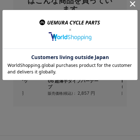
はこんな商品を買ってい
ます
ーケン)
OGK(オージーケー) BT-
Shiman
T ボトムブラケッ
06 超薄手タイプバーテー
HG71 6
リング仕様
プ
(116L)
14,025 円
2,857 円
)：
販売価格(税込)：
販売価格(