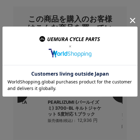
この商品を購入のお客様
はこんな商品を買ってい
ます
NE EXTENZA
PEARLIZUMI (パールイズ
PEARL
700×18-
ミ) 3700-BL キルトジャケ
ミ) 60
)
ット 5度対応 1.ブラック
ク ハンデ
ック
979 円
12,936 円
)：
販売価格(税込)：
販売価格(