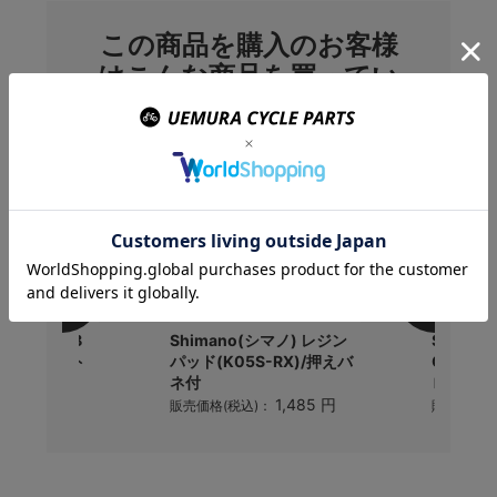
この商品を購入のお客様
はこんな商品を買ってい
ます
ノ) TL-AJB
Shimano(シマノ) レジン
Shiman
スタブルボルト
パッド(K05S-RX)/押えバ
CL900
ネ付
ローター.
3,234 円
1,485 円
)：
販売価格(税込)：
販売価格(