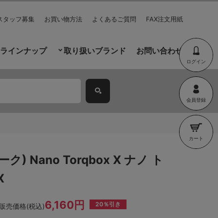
スタッフ募集
お買い物方法
よくあるご質問
FAX注文用紙
ラインナップ
取り扱いブランド
お問い合わせ
ログイン
会員登録
カート
ク) Nano Torqbox X ナノ ト
X
6,160円
20％引き
販売価格(税込)