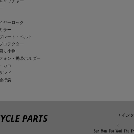
キャッチャー
ー
イヤーロック
ミラー
プレート・ベルト
プロテクター
周り小物
フォン・携帯ホルダー
・カゴ
タンド
輪行袋
〈 イン
8
Sun
Mon
Tue
Wed
Thu
Fr