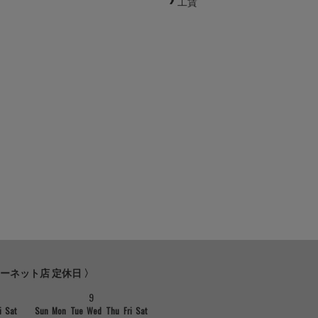
工賃
ターネット店 定休日 〉
9
i
Sat
Sun
Mon
Tue
Wed
Thu
Fri
Sat