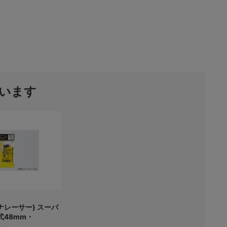
います
(パナレーサー) スーパ
式48mm・
)