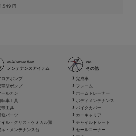
1,549 円
maintenance item
etc..
メンテナンスアイテム
その他
フロアポンプ
完成車
携帯型ポンプ
フレーム
ツールカン
ホームトレーナー
自転車工具
ボディメンテナンス
携帯工具
バイクカバー
補修パーツ
カーキャリア
オイル・グリス・ケミカル類
チャイルドシート
展示・メンテナンス台
セールコーナー