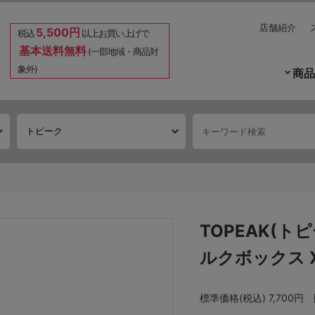
店舗紹介
5,500円
税込
以上お買い上げで
基本送料無料
(一部地域・商品対
象外)
商品
TOPEAK(トピー
ルクボックス 
標準価格(税込)
7,700円