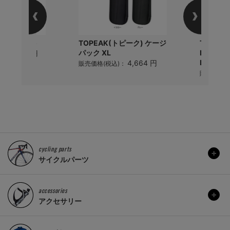
68シートポスト
TOPEAK(トピーク) ケージ
TOPEA
パック XL
Roadie
11,690 円
)：
DA_G 
4,664 円
販売価格(税込)：
販売価格(
cycling parts
サイクルパーツ
accessories
アクセサリー