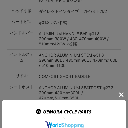
to 1-1/4, Fドロヨケ対応
ヘッド小物
ダイレクトインタイプ 上:1-1/8 下:1/2
シートピン
φ31.8 バンド式
ハンドルバー
ALUMINIUM HANDLE BAR φ31.8
390mm:380W / 430-470mm:400W /
510mm:420W ※芯幅
ハンドルステ
ANCHOR ALUMINIUM STEM φ31.8
ム
390mm:80L / 430mm:90L / 470mm:100L
/ 510mm:110L
サドル
COMFORT SHORT SADDLE
シートポスト
ANCHOR ALUMINIUM SEATPOST φ27.2
390mm,430mm:300L /
470mm,510mm:350L
タイヤ
BRIDGESTONE LIBELQ 700×32C
ホイール
ANCHORハンドビルド/JALCO CR25D
32H（19c）/SHIMANO F:HB-RS470