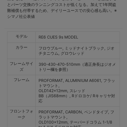
とパーツ交換のランニングコストが低くなる。加えて1年間盗
難補償も付帯するため、デイリーユースでの安心感も高い。※
シマノ社公表値
モデル
RE6 CUES 9s MODEL
カラー
フロウブルー, ミッドナイトブラック, ジオ
チタニウム, グロウレッド
フレームサイ
390-430-470-510mm（適正身長はジオメ
ズ
トリー欄を参照）
フレーム
PROFORMAT, ALUMINIUM A6061, フラッ
トマウント,
OLD142×12mm, スレッド
BB（JIS68mm）, Rドロヨケ/ Rキャリヤ対
応
フロントフォ
PROFORMAT, CARBON, ベンドタイプ, フ
ーク
ラットマウント,
OLD100×12mm, テーパードコラム 1-1/8