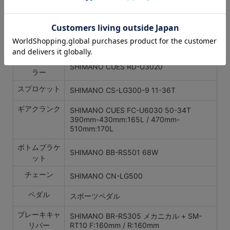
OLD100mm/R:FH-RS470 OLD142mm/#14
ブラック
フロントディ
SHIMANO CUES FD-U6030 SM-
レーラー
AD91（φ31.8 アダプター）
リアディレー
SHIMANO CUES RD-U3020
ラー
スプロケット
SHIMANO CS-LG300-9 11-36T
ギアクランク
SHIMANO CUES FC-U6030 50-34T
390mm-430mm:165L / 470mm-
510mm:170L
ボトムブラケ
SHIMANO BB-RS501 68W
ット
チェーン
SHIMANO CN-LG500
ペダル
スポーツペダル
ブレーキキャ
SHIMANO BR-RS305 メカニカル + SM-
リパー
RT10 F:160mm / R:160mm