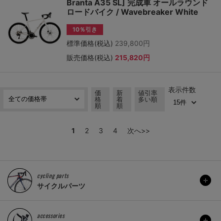
Branta A35 SL] 完成車 オールラウンド
ロードバイク / Wavebreaker White
10％引き
標準価格(税込)
239,800円
販売価格(税込)
215,820円
表示件数
価
新
値引率
格
着
多い順
順
順
1
2
3
4
次へ>>
cycling parts
サイクルパーツ
accessories