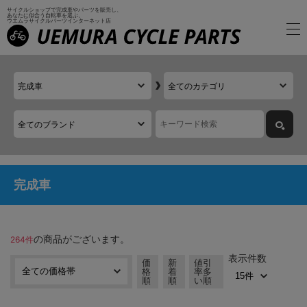
サイクルショップで完成車やパーツを販売し、
あなたに似合う自転車を選ぶ、
ウエムラサイクルパーツインターネット店
完成車
の商品がございます。
264件
表示件数
価
新
値引
格
着
率多
順
順
い順