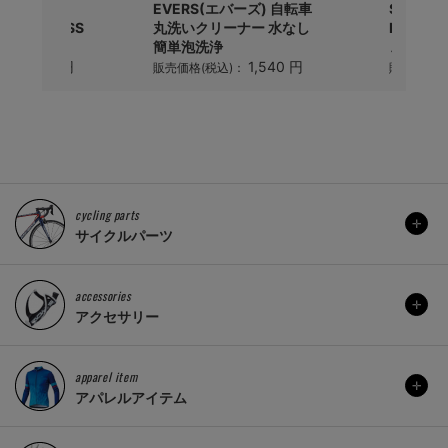
シマノ)
EVERS(エバーズ) 自転車
Shiman
D-R8000-SS
丸洗いクリーナー 水なし
HG701
ー(11S)
簡単泡洗浄
ェーン(11
11,405 円
1,540 円
)：
販売価格(税込)：
販売価格(
cycling parts
サイクルパーツ
accessories
アクセサリー
apparel item
アパレルアイテム