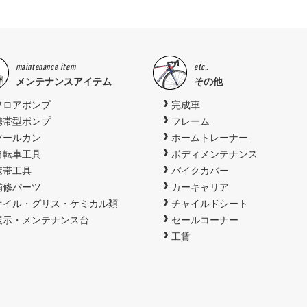
maintenance item
etc..
メンテナンスアイテム
その他
フロアポンプ
完成車
携帯型ポンプ
フレーム
ツールカン
ホームトレーナー
自転車工具
ボディメンテナンス
携帯工具
バイクカバー
補修パーツ
カーキャリア
オイル・グリス・ケミカル類
チャイルドシート
展示・メンテナンス台
セールコーナー
工賃