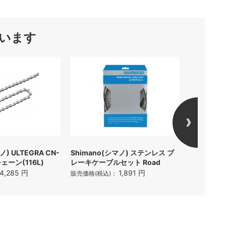
います
ノ) ULTEGRA CN-
Shimano(シマノ) ステンレス ブ
Shimano 
チェーン(116L)
レーキケーブルセット Road
エアロ形状
(27.2mm)
4,285 円
1,891 円
販売価格(税込)：
販売価格(税