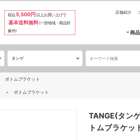
店舗紹介
5,500円
税込
以上お買い上げで
基本送料無料
(一部地域・商品対
象外)
商品
ボトムブラケット
ツ
ボトムブラケット
TANGE(タンゲ
トムブラケッ