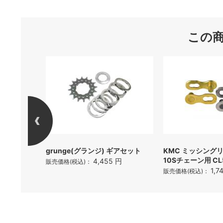
この
テム(SL)
grunge(グランジ) ギアセット
KMC ミッシング
10Sチェーン用 CL
4,455 円
販売価格(税込)：
円
1,7
販売価格(税込)：