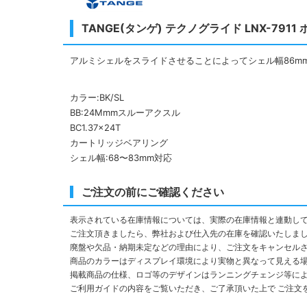
TANGE(タンゲ) テクノグライド LNX-791
アルミシェルをスライドさせることによってシェル幅86m
カラー:BK/SL
BB:24Mmmスルーアクスル
BC1.37×24T
カートリッジベアリング
シェル幅:68〜83mm対応
ご注文の前にご確認ください
表示されている在庫情報については、実際の在庫情報と連動し
ご注文頂きましたら、弊社および仕入先の在庫を確認いたしま
廃盤や欠品・納期未定などの理由により、ご注文をキャンセル
商品のカラーはディスプレイ環境により実物と異なって見える
掲載商品の仕様、ロゴ等のデザインはランニングチェンジ等に
ご利用ガイドの内容をご覧いただき、ご了承頂いた上で ご注文