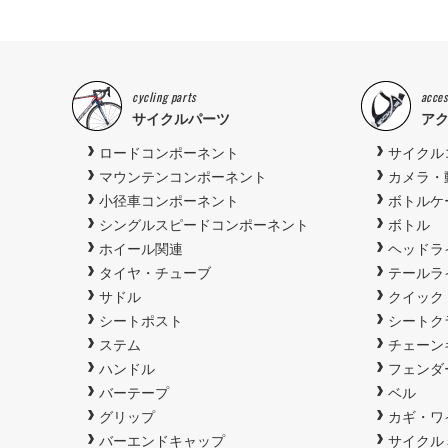
cycling parts
acces
サイクルパーツ
ア
ロードコンポーネント
サイクル
マウンテンコンポーネント
カメラ・
小径車コンポーネント
ボトルケ
シングルスピードコンポーネント
ボトル
ホイール関連
ヘッドラ
タイヤ・チューブ
テールラ
サドル
クイック
シートポスト
シートク
ステム
チェーン
ハンドル
フェンダ
バーテープ
ベル
グリップ
カギ・ワ
バーエンドキャップ
サイクル