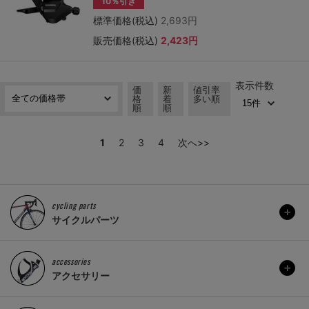
10％引き
標準価格(税込)
2,693円
販売価格(税込)
2,423円
表示件数
価
新
値引率
格
着
多い順
順
順
1
2
3
4
次へ>>
cycling parts
サイクルパーツ
accessories
アクセサリー