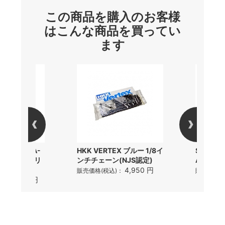
この商品を購入のお客様
はこんな商品を買ってい
ます
マノ) DURA-
HKK VERTEX ブルー 1/8イ
Shiman
710 チェーンリ
ンチチェーン(NJS認定)
ACE SS
4,950 円
販売価格(税込)：
販売価格(
18,479 円
)：