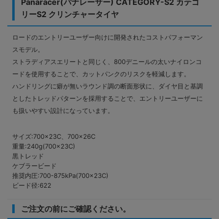
Panaracer(パナレーサー) CATEGORY-S2 カテゴ
リーS2 クリンチャータイヤ
ロードのエントリーユーザー向けに開発されたコストパフォーマン
スモデル。
ストラディアスエリートと同じく、800デニールの太いナイロンコ
ードを使用することで、カットパンクのリスクを軽減します。
ハンドリングに癖が無いラウンド調の断面形状に、ダイヤ目と基調
としたトレッドパターンを採用することで、エントリーユーザーに
も扱いやすい設計になっています。
サイズ:700×23C、700×26C
重量:240g(700×23C)
黒トレッド
ケブラービード
推奨内圧:700-875kPa(700×23C)
ビード径:622
ご注文の前にご確認ください。