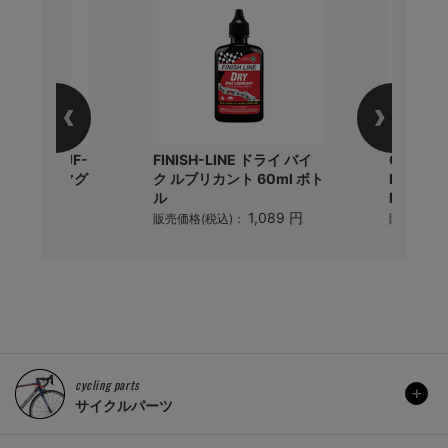
サーモス) FJF-
FINISH-LINE ドライ バイ
OAKLE
断熱ケータイマグ
ク ルブリカント 60ml ボト
FOS9014
ル
MTB Glo
3,760 円
)：
1,089 円
販売価格(税込)：
販売価格(
cycling parts
サイクルパーツ