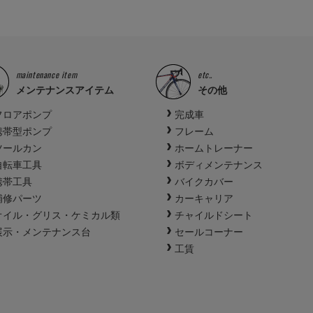
maintenance item
etc..
メンテナンスアイテム
その他
フロアポンプ
完成車
携帯型ポンプ
フレーム
ツールカン
ホームトレーナー
自転車工具
ボディメンテナンス
携帯工具
バイクカバー
補修パーツ
カーキャリア
オイル・グリス・ケミカル類
チャイルドシート
展示・メンテナンス台
セールコーナー
工賃