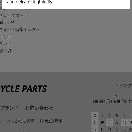
ミラー
プレート・ベルト
プロテクター
周り小物
フォン・携帯ホルダー
・カゴ
タンド
輪行袋
〈 イン
8
Sun
Mon
Tue
Wed
Thu
Fr
ブランド
お問い合わせ
2
3
4
5
6
7
法
よくあるご質問
FAX注文用紙
9
10
11
12
13
1
16
17
18
19
20
2