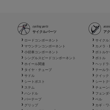
cycling parts
acces
サイクルパーツ
ア
ロードコンポーネント
サイクル
マウンテンコンポーネント
カメラ・
小径車コンポーネント
ボトルケ
シングルスピードコンポーネント
ボトル
ホイール関連
ヘッドラ
タイヤ・チューブ
テールラ
サドル
クイック
シートポスト
シートク
ステム
チェーン
ハンドル
フェンダ
バーテープ
ベル
グリップ
カギ・ワ