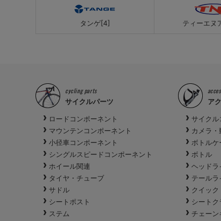
タンゲ[4]
ティーエヌア
cycling parts
acces
サイクルパーツ
ア
ロードコンポーネント
サイクル
マウンテンコンポーネント
カメラ・
小径車コンポーネント
ボトルケ
シングルスピードコンポーネント
ボトル
ホイール関連
ヘッドラ
タイヤ・チューブ
テールラ
サドル
クイック
シートポスト
シートク
ステム
チェーン