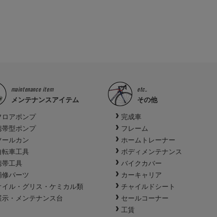
maintenance item
etc..
メンテナンスアイテム
その他
フロアポンプ
完成車
携帯型ポンプ
フレーム
ツールカン
ホームトレーナー
自転車工具
ボディメンテナンス
携帯工具
バイクカバー
補修パーツ
カーキャリア
オイル・グリス・ケミカル類
チャイルドシート
展示・メンテナンス台
セールコーナー
工賃