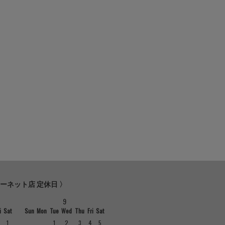
ターネット店 定休日 〉
9
i
Sat
Sun
Mon
Tue
Wed
Thu
Fri
Sat
1
1
2
3
4
5