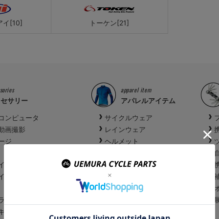
イ[10]
トーケン[21]
sories
apparel item
クセサリー
アパレルアイテム
コンピュータ
サイクルウェア
動画撮影
レインウェア
ージ
ヘルメット
アイウェア
イト
スポーツウォッチ
イト
ズボンクリップ
サイクルシューズ
ランプ
キャッチャー