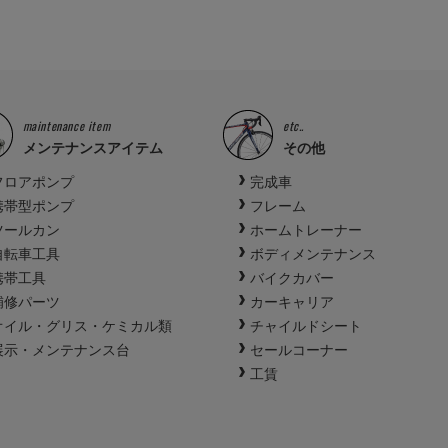
maintenance item
etc..
メンテナンスアイテム
その他
フロアポンプ
完成車
携帯型ポンプ
フレーム
ツールカン
ホームトレーナー
自転車工具
ボディメンテナンス
携帯工具
バイクカバー
補修パーツ
カーキャリア
オイル・グリス・ケミカル類
チャイルドシート
展示・メンテナンス台
セールコーナー
工賃