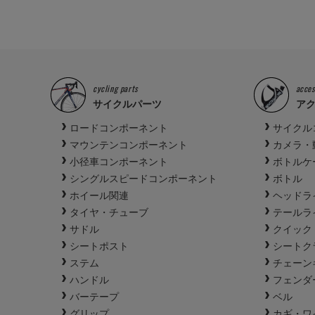
cycling parts
acces
サイクルパーツ
ア
ロードコンポーネント
サイクル
マウンテンコンポーネント
カメラ・
小径車コンポーネント
ボトルケ
シングルスピードコンポーネント
ボトル
ホイール関連
ヘッドラ
タイヤ・チューブ
テールラ
サドル
クイック
シートポスト
シートク
ステム
チェーン
ハンドル
フェンダ
バーテープ
ベル
グリップ
カギ・ワ