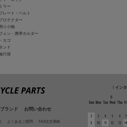
ミラー
プレート・ベルト
プロテクター
周り小物
フォン・携帯ホルダー
・カゴ
タンド
輪行袋
〈 イン
8
Sun
Mon
Tue
Wed
Thu
Fr
ブランド
お問い合わせ
2
3
4
5
6
7
法
よくあるご質問
FAX注文用紙
9
10
11
12
13
1