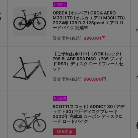
対面販売
ル
ORBEA (オルベア) ORCA AERO
ィ
M30i LTD (オルカ エアロ M30i LTD)
2024年 105 Di2 12Speed エアロ ロ
ードバイク 完成車
販売価格(税込)
699,001円
【ご予約お承り中】LOOK (ルック)
795 BLADE RS3 DISC（795 ブレイ
ド RS3）ディスク ロードフレームセ
ット
販売価格(税込)
998,800円
対面販売
SCOTT(スコット) ADDICT 30 (アデ
ィクト30) 油圧ディスクブレーキ
2022年 完成車 カーボン ディスクロ
ード ロードバイク
32％引き