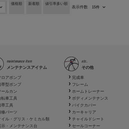
価格順
新着順
値引率多い順
表示件数
maintenance item
etc..
メンテナンスアイテム
その他
フロアポンプ
完成車
携帯型ポンプ
フレーム
ツールカン
ホームトレーナー
自転車工具
ボディメンテナンス
携帯工具
バイクカバー
補修パーツ
カーキャリア
オイル・グリス・ケミカル類
チャイルドシート
展示・メンテナンス台
セールコーナー