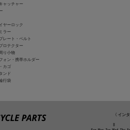
キャッチャー
ー
イヤーロック
ミラー
プレート・ベルト
プロテクター
周り小物
フォン・携帯ホルダー
・カゴ
タンド
輪行袋
〈 イン
8
Sun
Mon
Tue
Wed
Thu
Fr