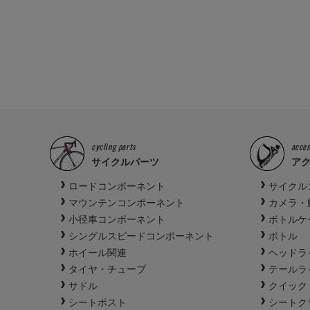
cycling parts
acces
サイクルパーツ
ア
ロードコンポーネント
サイクル
マウンテンコンポーネント
カメラ・
小径車コンポーネント
ボトルケ
シングルスピードコンポーネント
ボトル
ホイール関連
ヘッドラ
タイヤ・チューブ
テールラ
サドル
クイック
シートポスト
シートク