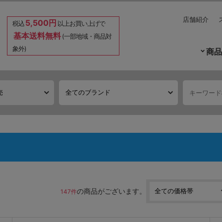
店舗紹介
5,500円
税込
以上お買い上げで
基本送料無料
(一部地域・商品対
象外)
商品
の商品がございます。
147件