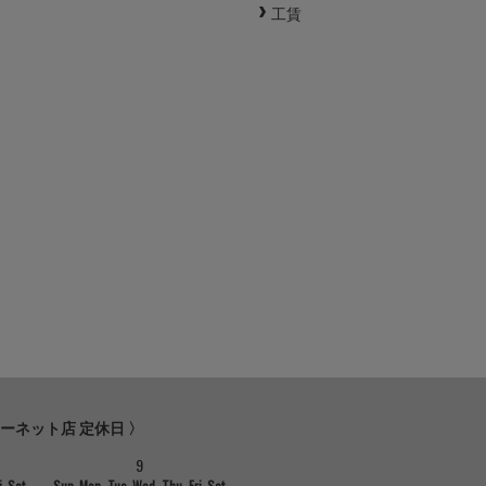
工賃
ターネット店 定休日 〉
9
i
Sat
Sun
Mon
Tue
Wed
Thu
Fri
Sat