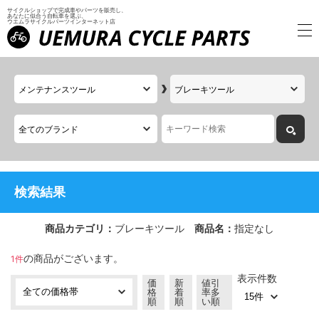
サイクルショップで完成車やパーツを販売し、
あなたに似合う自転車を選ぶ、
ウエムラサイクルパーツインターネット店
検索結果
商品カテゴリ：
ブレーキツール
商品名：
指定なし
の商品がございます。
1件
表示件数
価
新
値引
格
着
率多
順
順
い順