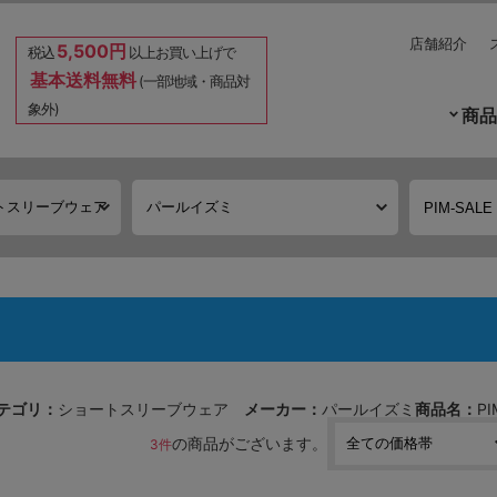
店舗紹介
5,500円
税込
以上お買い上げで
基本送料無料
(一部地域・商品対
象外)
商品
テゴリ：
ショートスリーブウェア
メーカー：
パールイズミ
商品名：
PI
の商品がございます。
3件