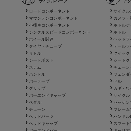
サイクルパーツ
ア
ロードコンポーネント
サイクル
マウンテンコンポーネント
カメラ・
小径車コンポーネント
ボトルケ
シングルスピードコンポーネント
ボトル
ホイール関連
ヘッドラ
タイヤ・チューブ
テールラ
サドル
クイック
シートポスト
シートク
ステム
チェーン
ハンドル
フェンダ
バーテープ
ベル
グリップ
カギ・ワ
バーエンドキャップ
サイクル
ペダル
ゼッケン
チェーン
フレーム
ヘッドパーツ
ハンドル
ヘッドキャップ
スマート
バーエンドバー
キャリア