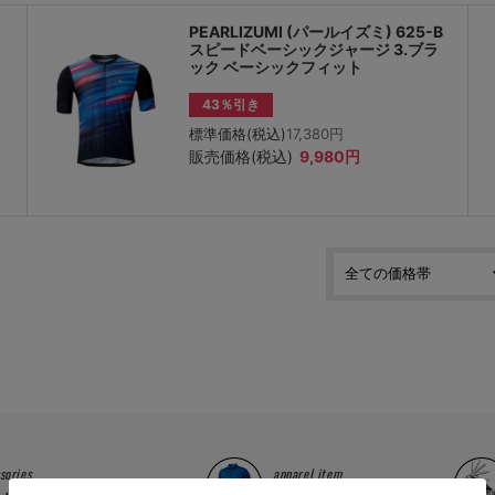
PEARLIZUMI (パールイズミ) 625-B
スピードベーシックジャージ 3.ブラ
ック ベーシックフィット
43％引き
標準価格(税込)
17,380円
販売価格(税込)
9,980円
sories
apparel item