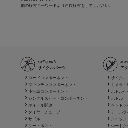
他の検索キーワードより再度検索をしてください。
cycling parts
acces
サイクルパーツ
ア
ロードコンポーネント
サイクル
マウンテンコンポーネント
カメラ・
小径車コンポーネント
ボトルケ
シングルスピードコンポーネント
ボトル
ホイール関連
ヘッドラ
タイヤ・チューブ
テールラ
サドル
クイック
シートポスト
シートク