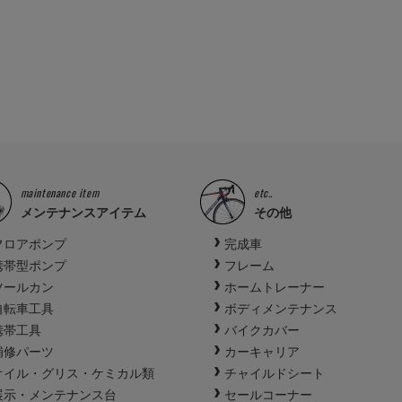
maintenance item
etc..
メンテナンスアイテム
その他
フロアポンプ
完成車
携帯型ポンプ
フレーム
ツールカン
ホームトレーナー
自転車工具
ボディメンテナンス
携帯工具
バイクカバー
補修パーツ
カーキャリア
オイル・グリス・ケミカル類
チャイルドシート
展示・メンテナンス台
セールコーナー