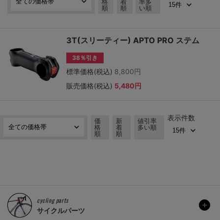
格
着
率多
順
順
い順
3T(スリーティー) APTO PRO ステム
38％引き
標準価格(税込)
8,800円
販売価格(税込)
5,480円
表示件数
価
新
値引率
格
着
多い順
順
順
cycling parts
サイクルパーツ