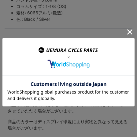
コラムサイズ : 1-1/8 (OS)
素材: 6066アルミ(鍛造)
色 : Black / Silver
ご注文の前にご確認ください
表示されている在庫情報については、実際の在庫情報と連動し
ておりません。
ご注文頂きましたら、弊社および仕入先の在庫を確認いたしま
して、メールにてご連絡させて頂きます。
廃盤や欠品・納期未定などの理由により、ご注文をキャンセル
させていただく場合がございます。
商品のカラーはディスプレイ環境により実物と異なって見える
場合がございます。