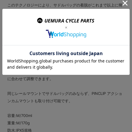
このテクノロジーにより、サドルバッグの着脱がこれまで以上に簡
単かつ確実になります。
実用性を考えられたデザインは、ライドに必要な携帯ツール、スペ
アチューブだけでなく鍵や小さな財布など個人用アイテムも収納で
きる十分なスペースを持ちます。
防水素材が雨や風からの中身を保護し、スリムなデザインでペダリ
ングを邪魔しません。
バック自体もFIDLOCK のV-バックル S を使用したロールトップク
ロージャーにより、簡単に確実に閉じることができ、バッグの中身
に合わせて調整できます。
同じレールマウントでサドルバッグのみならず、PINCLIP アクショ
ンカムマウントも取り付け可能です。
容量:M/700ml
重量:M/170g
防水:IPX5規格